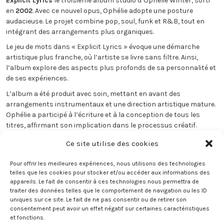
Explicit Lyrics
le troisième album studio d’Ophélie Winter, sorti
en
2002
. Avec ce nouvel opus, Ophélie adopte une posture
audacieuse. Le projet combine pop, soul, funk et R&B, tout en
intégrant des arrangements plus organiques.
Le jeu de mots dans « Explicit Lyrics » évoque une démarche
artistique plus franche, où l’artiste se livre sans filtre. Ainsi,
l’album explore des aspects plus profonds de sa personnalité et
de ses expériences.
L’album a été produit avec soin, mettant en avant des
arrangements instrumentaux et une direction artistique mature.
Ophélie a participé à l’écriture et à la conception de tous les
titres, affirmant son implication dans le processus créatif.
Explicit Lyrics
représente une étape clé dans la carrière
Ce site utilise des cookies
d’Ophélie Winter. Cet album marque son envie de se réinventer et
de se livrer davantage à travers sa musique.
Pour offrir les meilleures expériences, nous utilisons des technologies
telles que les cookies pour stocker et/ou accéder aux informations des
appareils. Le fait de consentir à ces technologies nous permettra de
Back
traiter des données telles que le comportement de navigation ou les ID
uniques sur ce site. Le fait de ne pas consentir ou de retirer son
consentement peut avoir un effet négatif sur certaines caractéristiques
et fonctions.