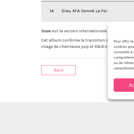
Dieu M'A Donné La Foi
Soon
est la version internationale de l’album «
Cet album confirme la transition de l’artiste ver
Pour offrir 
image de chanteuse pop et R&B incontournable d
cookies pour
consentir à 
comportement
ou de retire
caractéristi
Back
Ac