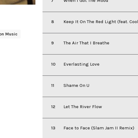
When I Got The Mood
Keep It On The Red Light (feat. Coo
on Music
The Air That I Breathe
Everlasting Love
Shame On U
Let The River Flow
Face to Face (Slam Jam II Remix)