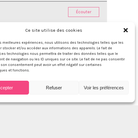
Écouter
Ce site utilise des cookies
No Soucy !
» d’Ophélie Winter, sorti en
1996
.
s une carrière musicale et lui permet de solidifier son
les meilleures expériences, nous utilisons des technologies telles que les
e la fin des années 1990.
 stocker et/ou accéder aux informations des appareils. Le fait de
ces technologies nous permettra de traiter des données telles que le
 de navigation ou les ID uniques sur ce site. Le fait de ne pas consentir
r son consentement peut avoir un effet négatif sur certaines
ques et fonctions.
cepter
Refuser
Voir les préférences